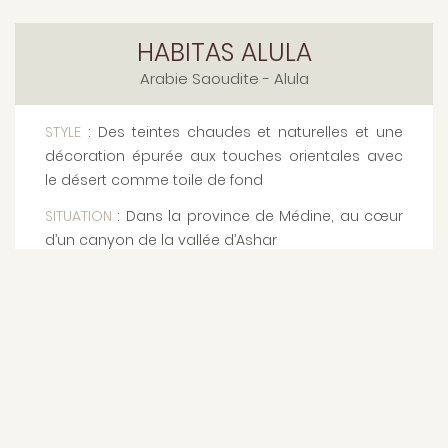
HABITAS ALULA
Arabie Saoudite
- Alula
STYLE
: Des teintes chaudes et naturelles et une
décoration épurée aux touches orientales avec
le désert comme toile de fond
SITUATION
: Dans la province de Médine, au cœur
d’un canyon de la vallée d’Ashar
CAPACITÉ
: 96 Villas éco-conçues pour se fondre
dans l’environnement magique du désert
LES PLUS
: Son emplacement de rêve au cœur de
la vallée d’Ashar avec une vue imprenable sur le
canyon