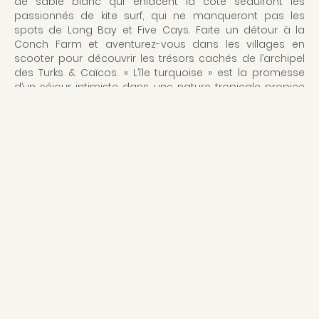
de sable blanc qui enlacent la côte séduiront les
passionnés de kite surf, qui ne manqueront pas les
spots de Long Bay et Five Cays. Faite un détour à la
Conch Farm et aventurez-vous dans les villages en
scooter pour découvrir les trésors cachés de l’archipel
des Turks & Caïcos. « L’île turquoise » est la promesse
d’un séjour intimiste dans une nature tropicale propice
aux douceurs du farniente…
QUAND PARTIR AUX TURKS &
CAICOS
POUR PROFITER DES PLAGES
Décembre à juin
PÉRIODE IDÉALE
Décembre à avril
POUR LA PLONGÉE