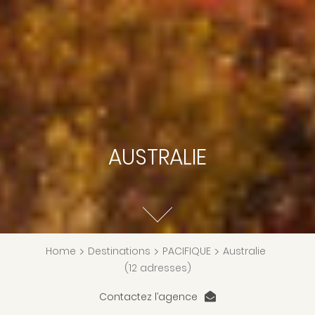
AUSTRALIE
Home
>
Destinations
>
PACIFIQUE
>
Australie
(12 adresses)
Contactez l’agence