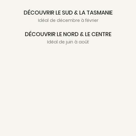
DÉCOUVRIR LE SUD & LA TASMANIE
Idéal de décembre à février
DÉCOUVRIR LE NORD & LE CENTRE
Idéal de juin à août
OBSERVER LES BALEINES
Mai à septembre
NOS ADRESSES EN AUSTRALIE
PAYS
REGION
ENVIE
SAISON
ESPRIT