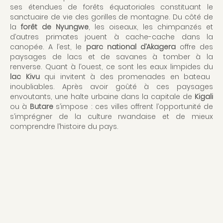
ses étendues de forêts équatoriales constituant le
sanctuaire de vie des gorilles de montagne. Du côté de
la
forêt de Nyungwe
, les oiseaux, les chimpanzés et
d’autres primates jouent à cache-cache dans la
canopée. A l’est, le
parc national d’Akagera
offre des
paysages de lacs et de savanes à tomber à la
renverse. Quant à l’ouest, ce sont les eaux limpides du
lac Kivu
qui invitent à des promenades en bateau
inoubliables. Après avoir goûté à ces paysages
envoutants, une halte urbaine dans la capitale de
Kigali
ou à
Butare
s’impose : ces villes offrent l’opportunité de
s’imprégner de la culture rwandaise et de mieux
comprendre l’histoire du pays.
QUAND PARTIR AU RWANDA
OBSERVER LES PRIMATES
Idéal de juin à septembre, ou bien de décembre à février