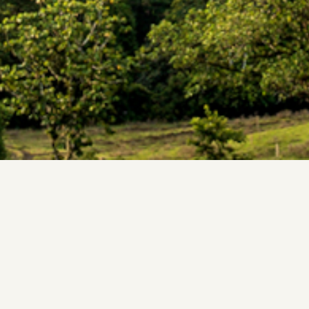
Home
>
Destinations
>
AMÉRIQUE CENTRALE
(4 pa
BELIZE