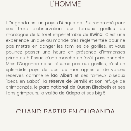
L'HOMME
L'Ouganda est un pays d'Afrique de l'Est renommé pour
ses treks d'observation des fameux gorilles de
montagne de la forêt impénétrable de
Bwindi
. C'est une
expérience unique au monde, très règlementée pour ne
pas mettre en danger les familles de gorilles, et vous
pourrez passer une heure en présence d'immenses
primates à l'issue d'une marche en forêt passionnante.
Mais l'Ouganda ne se résume pas aux gorilles, c'est un
splendide pays de lacs, de montagnes et de vastes
réserves comme le
lac Albert
et ses fameux oiseaux
"becs en sabot", la
réserve de Semliki
et son refuge de
chimpanzés, le
parc national de Queen Elisabeth
et ses
lions grimpeurs, la
vallée de Kidepo
et ses big 5.
QUAND PARTIR EN OUGANDA
POUR OBSERVER LES GORILLES