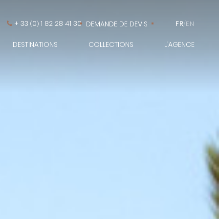
+ 33
0
1 82 28 41 30
DEMANDE DE DEVIS
FR
/
EN
(
)
DESTINATIONS
COLLECTIONS
L’AGENCE