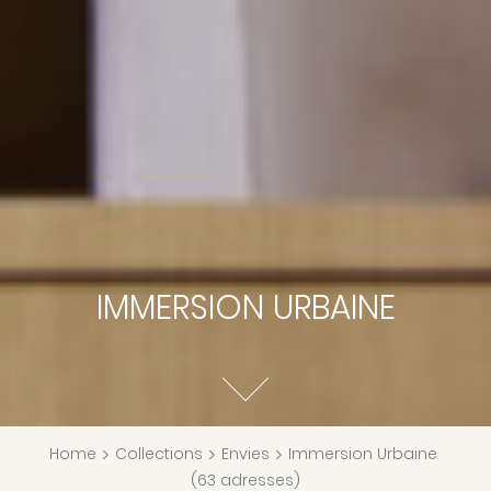
IMMERSION URBAINE
Home
>
Collections
>
Envies
>
Immersion Urbaine
(63 adresses)