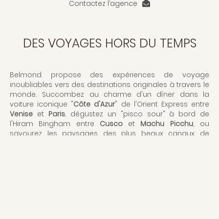
Contactez l’agence
DES VOYAGES HORS DU TEMPS
Belmond propose des expériences de voyage
inoubliables vers des destinations originales à travers le
monde. Succombez au charme d'un dîner dans la
voiture iconique "
Côte d'Azur
" de l'Orient Express entre
Venise
et
Paris
, dégustez un "pisco sour" à bord de
l'Hiram Bingham entre
Cusco
et
Machu Picchu
, ou
savourez les paysages des plus beaux canaux de
France
à bord de l'une des 7 ravissantes péniches.
COMMENT PARTIR
En train