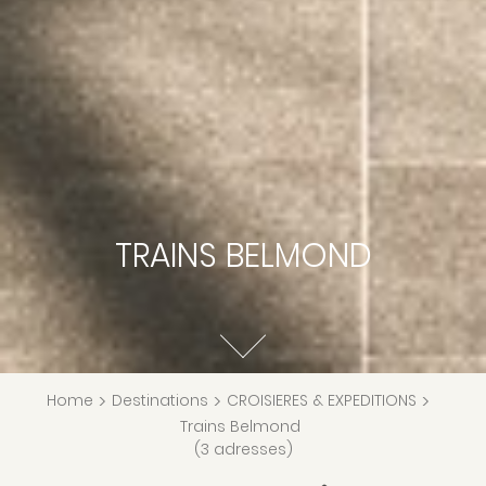
TRAINS BELMOND
Home
>
Destinations
>
CROISIERES & EXPEDITIONS
>
Trains Belmond
(3 adresses)