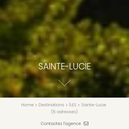
SAINTE-LUCIE
Home
>
Destinations
>
ÎLES
>
Sainte-Lucie
(5 adresses)
Contactez l’agence