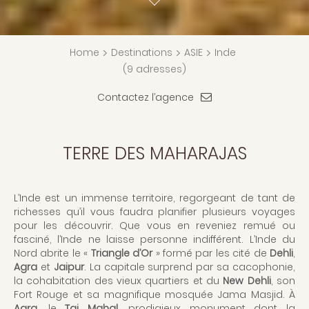
Home
>
Destinations
>
ASIE
>
Inde
(9 adresses)
Contactez l’agence
TERRE DES MAHARAJAS
L’Inde est un immense territoire, regorgeant de tant de
richesses qu’il vous faudra planifier plusieurs voyages
pour les découvrir. Que vous en reveniez remué ou
fasciné, l’Inde ne laisse personne indifférent. L’Inde du
Nord abrite le «
Triangle d’Or
» formé par les cité de
Dehli
,
Agra
et
Jaipur
. La capitale surprend par sa cacophonie,
la cohabitation des vieux quartiers et du
New Dehli
, son
Fort Rouge et sa magnifique mosquée Jama Masjid. À
Agra
, le
Taj Mahal
, prodigieux monument dont la