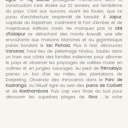
construction s’est étalée sur 22 années, est l’emblème
du pays. C’est aux aurores, avant les foules, que ce
joyau d’architecture resplendit de beauté. À
Jaipur
,
capitale du Rajasthan, s’admirent le Fort d’Amber et de
majestueux édifices rosés. Ne manquez pas la
cité
d’Udaipur
se détachant des monts Aravalli, une ville
envoûtante aux maisons blanches et au gigantesque
palais bordant le
lac Pichola
. Plus à l’est, découvrez
Vanarasi
, haut-lieu de pèlerinage hindou. Sautez dans
un train aux côtés des familles indiennes pour sillonner
le pays et observer les paysages de vallées muter en
collines et en jungles sauvages. Au pied de
l’Himalaya
,
prenez un bol d’air au milieu des plantations de
Darjeeling. Observez des rhinocéros dans le
Parc de
Kaziranga
, ou l’élusif tigre au sein des
parcs de Corbett
et de
Ranthambore
. Puis cap vers l’Inde du Sud pour
découvrir les superbes plages de
Goa
; le riche
patrimoine religieux du
Tamil Nadu
et l’ambiance
française de
Pondichéry
; la tentaculaire
Mumbai
à la
diversité architecturale unique ; les backwaters
d’Allepey
,
entrelacement de cours d’eau, de lagunes et de lacs ;
les 400 temples de
Hampi
disséminés dans une nature