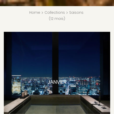
Home
>
Collections
>
Saisons
(12 mois)
JANVIER