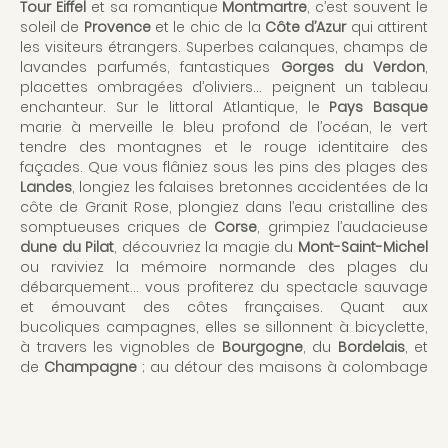
Tour Eiffel
et sa romantique
Montmartre
, c’est souvent le
soleil de
Provence
et le chic de la
Côte d’Azur
qui attirent
les visiteurs étrangers. Superbes calanques, champs de
lavandes parfumés, fantastiques
Gorges du Verdon
,
placettes ombragées d’oliviers… peignent un tableau
enchanteur. Sur le littoral Atlantique, le
Pays Basque
marie à merveille le bleu profond de l’océan, le vert
tendre des montagnes et le rouge identitaire des
façades. Que vous flâniez sous les pins des plages des
Landes
, longiez les falaises bretonnes accidentées de la
côte de Granit Rose, plongiez dans l’eau cristalline des
somptueuses criques de
Corse
, grimpiez l’audacieuse
dune du Pilat
, découvriez la magie du
Mont-Saint-Michel
ou raviviez la mémoire normande des plages du
débarquement… vous profiterez du spectacle sauvage
et émouvant des côtes françaises. Quant aux
bucoliques campagnes, elles se sillonnent à bicyclette,
à travers les vignobles de
Bourgogne
, du
Bordelais
, et
de
Champagne
; au détour des maisons à colombage
des villages d’Alsace ; ou bien sur la fameuse route des
Châteaux de la Loire
. Pour prendre un bol d’air pur,
l’appel des montagnes vous mènera jusqu’aux
sommets enneigés des
Alpes
, au cœur du splendide