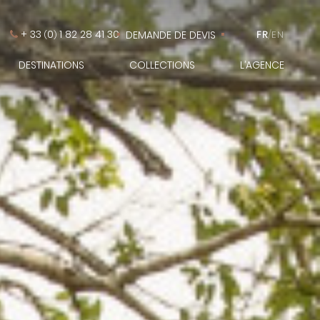
+ 33
0
1 82 28 41 30
DEMANDE DE DEVIS
FR
/
EN
(
)
DESTINATIONS
COLLECTIONS
L’AGENCE