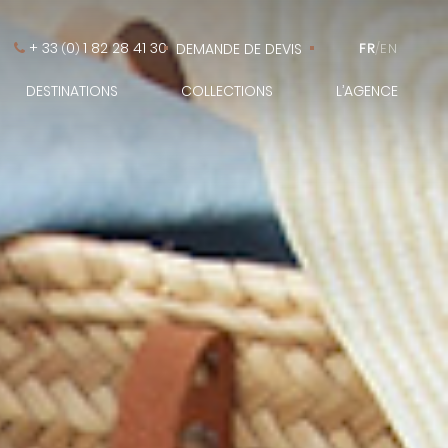
+ 33
0
1 82 28 41 30
DEMANDE DE DEVIS
FR
/
EN
(
)
DESTINATIONS
COLLECTIONS
L’AGENCE