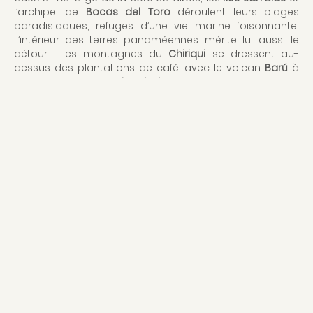
l’archipel de
Bocas del Toro
déroulent leurs plages
paradisiaques, refuges d’une vie marine foisonnante.
L’intérieur des terres panaméennes mérite lui aussi le
détour : les montagnes du
Chiriqui
se dressent au-
dessus des plantations de café, avec le volcan
Barú
à
l’apogée ; le
Parc National Chagres
invite à partager les
riches connaissances du peuple Emberá sur la nature
exaltante qui l’entoure. Si tout le monde connaît le
fameux canal du Panama, attraction emblématique du
pays, ne manquez pas de vous promener à travers les
ruelles de la vieille ville de
Panama City
pour ressentir le
fort héritage colonial espagnol. Le charme opère
également du côté de
Portobelo
, paisible village de
pêcheurs, et à
San Lorenzo
où les fortifications
construites pas les colons espagnols sont inscrites au
patrimoine mondial de l’Unesco.
QUAND PARTIR AU PANAMA
OBSERVER LES BALEINES