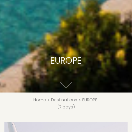
EUROPE
Home
>
Destinations
>
EUROPE
(7 pays)