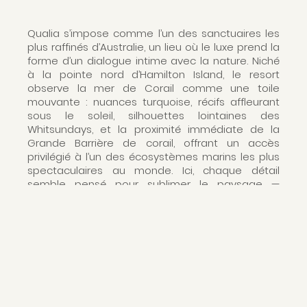
Qualia s’impose comme l’un des sanctuaires les
plus raffinés d’Australie, un lieu où le luxe prend la
forme d’un dialogue intime avec la nature. Niché
à la pointe nord d’Hamilton Island, le resort
observe la mer de Corail comme une toile
mouvante : nuances turquoise, récifs affleurant
sous le soleil, silhouettes lointaines des
Whitsundays, et la proximité immédiate de la
Grande Barrière de corail, offrant un accès
privilégié à l’un des écosystèmes marins les plus
spectaculaires au monde. Ici, chaque détail
semble pensé pour sublimer le paysage —
architecture en lignes souples, essences de bois
locales, transparences et volumes qui invitent la
lumière à circuler librement. Dans ce havre feutré,
le temps s’étire. Les journées commencent par
les premiers chants d'oiseaux, avant de glisser
vers les explorations marines (snorkeling au-
dessus de jardins coralliens vibrants de vie,
sorties en bateau vers les bancs de sable