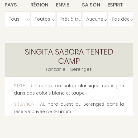
PAYS
RÉGION
ENVIE
SAISON
ESPRIT
SINGITA SABORA TENTED
CAMP
Tanzanie
- Serengeti
STYLE
: Un camp de safari classique redesigné
dans des coloris blanc et taupe
SITUATION
: Au nord-ouest du Serengeti dans la
réserve privée de Grumeti
CAPACITÉ
: 9 Tentes de safari ouvertes sur le bush
LES PLUS
: Sabora est un camp de tentes qui