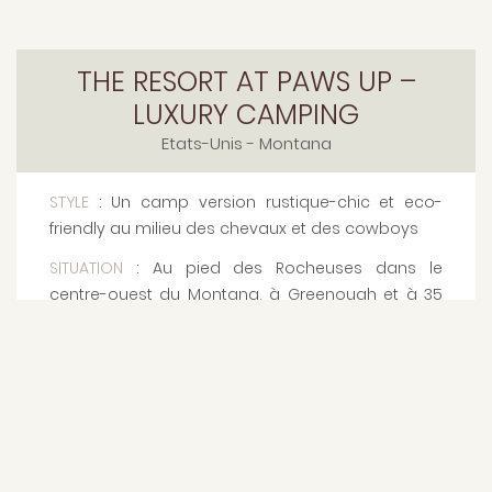
THE RESORT AT PAWS UP –
LUXURY CAMPING
Etats-Unis
- Montana
STYLE
: Un camp version rustique-chic et eco-
friendly au milieu des chevaux et des cowboys
SITUATION
: Au pied des Rocheuses dans le
centre-ouest du Montana, à Greenough et à 35
minutes de l'aéroport de Missoula
CAPACITÉ
: 36 Tentes de Luxe réparties en 6
camps
LES PLUS
: Les 6 camps de 6 tentes chacun
permettent de découvrir de façon plus
authentique les différents spots naturels de la