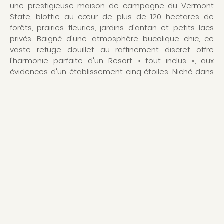
une prestigieuse maison de campagne du Vermont
State, blottie au cœur de plus de 120 hectares de
forêts, prairies fleuries, jardins d'antan et petits lacs
privés. Baigné d'une atmosphère bucolique chic, ce
vaste refuge douillet au raffinement discret offre
l'harmonie parfaite d'un Resort « tout inclus », aux
évidences d'un établissement cinq étoiles. Niché dans
un cadre verdoyant extraordinaire, le Twin Farms,
membre privilégié des célèbres Relais & Châteaux,
nous fait la promesse d'une escapade champêtre
mémorable et raffinée. Le chic campagnard s'invite au
cœur de vastes Suites et Cottages, alliance
séduisante de meubles rustiques, de cheminées de
marbre et d'une décoration quintessenciée. Chacune
des Suites et Cottages a été élaborée pour vous offrir
le nec plus ultra en matière de luxe et de confort.
Grâce à une formule « All-inclusive », vivez une
expérience culinaire unique d'un menu composé de
recettes savoureuses, accompagnées de vins et
spiritueux d'exception. Après une matinée de marche,