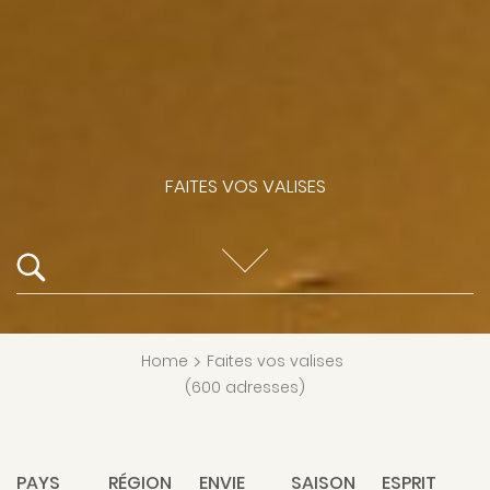
FAITES VOS VALISES
Home
>
Faites vos valises
(600 adresses)
PAYS
RÉGION
ENVIE
SAISON
ESPRIT