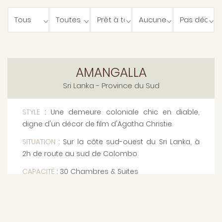
AMANGALLA
Sri Lanka
- Province du Sud
STYLE
: Une demeure coloniale chic en diable,
digne d'un décor de film d'Agatha Christie
SITUATION
: Sur la côte sud-ouest du Sri Lanka, à
2h de route au sud de Colombo
CAPACITÉ
: 30 Chambres & Suites
LES PLUS
: Une adresse historique incontournable,
idéalement placée pour déambuler dans la
charmante cité portuaire de Galle