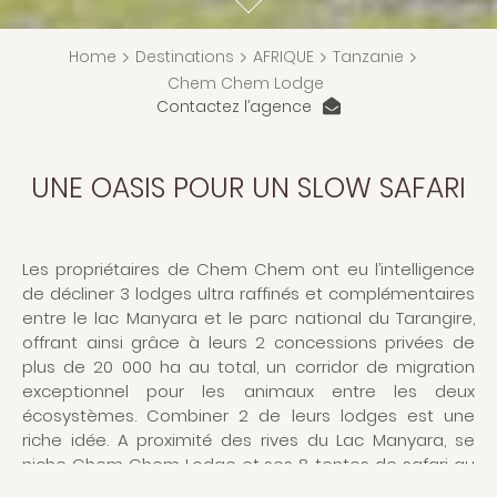
Home
>
Destinations
>
AFRIQUE
>
Tanzanie
>
Chem Chem Lodge
Contactez l’agence
UNE OASIS POUR UN SLOW SAFARI
Les propriétaires de Chem Chem ont eu l’intelligence
de décliner 3 lodges ultra raffinés et complémentaires
entre le lac Manyara et le parc national du Tarangire,
offrant ainsi grâce à leurs 2 concessions privées de
plus de 20 000 ha au total, un corridor de migration
exceptionnel pour les animaux entre les deux
écosystèmes. Combiner 2 de leurs lodges est une
riche idée. A proximité des rives du Lac Manyara, se
niche Chem Chem Lodge et ses 8 tentes de safari au
charme colonial revisité avec élégance. La structure du