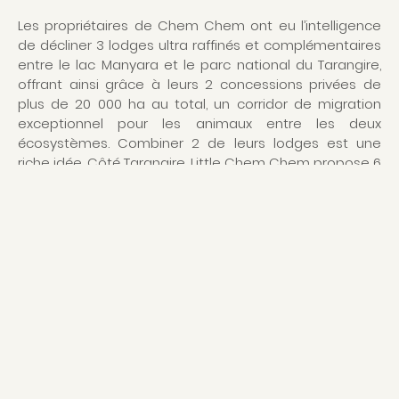
Les propriétaires de Chem Chem ont eu l’intelligence
de décliner 3 lodges ultra raffinés et complémentaires
entre le lac Manyara et le parc national du Tarangire,
offrant ainsi grâce à leurs 2 concessions privées de
plus de 20 000 ha au total, un corridor de migration
exceptionnel pour les animaux entre les deux
écosystèmes. Combiner 2 de leurs lodges est une
riche idée. Côté Tarangire, Little Chem Chem propose 6
tentes de safari (enfants à partir de 8 ans) et à
proximité Forest Chem Chem (enfants de tous âges)
seulement 4, mais ce camp se réserve en exclusivité
pour les familles et les petits groupes. Chem Chem
décline encore et toujours sa philosophie du slow
safari, où l'on apprend à se reconnecter à la nature,
pour le plus grand bien de tous.
STYLE
Des tentes classiques au parfum colonial non
ostentatoire