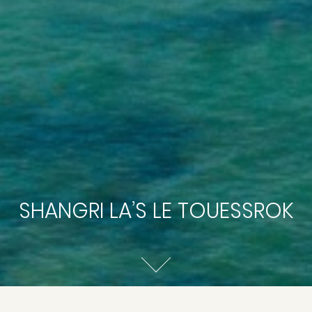
SHANGRI LA’S LE TOUESSROK
i La’s Le Touessrok