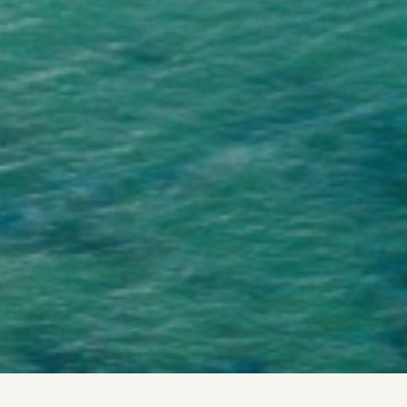
Home
>
Destinations
>
ÎLES
>
Île Maurice
>
Shangr