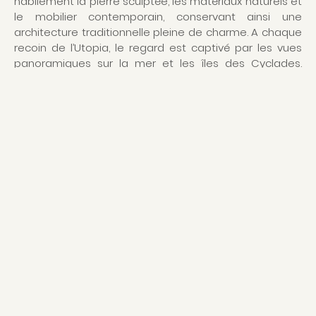
habilement la pierre sculptée, les matériaux naturels et
le mobilier contemporain, conservant ainsi une
architecture traditionnelle pleine de charme. A chaque
recoin de l’Utopia, le regard est captivé par les vues
panoramiques sur la mer et les îles des Cyclades.
Depuis les 56 chambres d’abord, dotées de balcons,
qui invitent à s’échapper de la vie quotidienne pour
découvrir l’art de la flânerie et de la contemplation.
Depuis les terrasses confortables des villas 2 ou 5
chambres, équipées d’une piscine privée. Mais aussi au
bord de la piscine à débordement ourlée de transats,
dont l’eau calme semble en continuité avec le bleu de
la mer. Au restaurant Pavilion, les produits frais viennent
à la fois de la mer et de la terre, et composent une
cuisine méditerranéenne savoureuse, reflet de
l’hospitalité grecque. Les fabuleuses propriétés de l’eau
de mer sont enfin exploitées au sein du Sanctuary Spa
où vous pourrez profiter des bienfaits de la
thalassothérapie, découverts dès l’Antiquité.