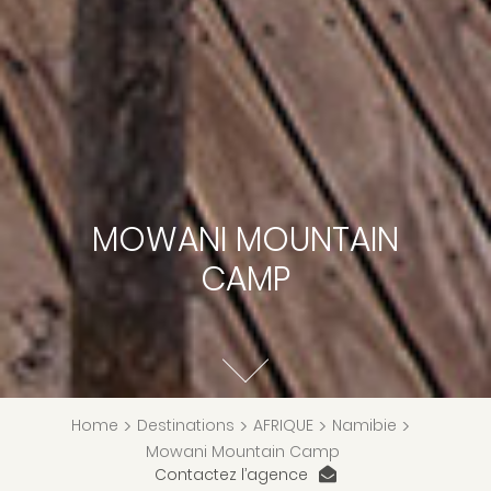
MOWANI MOUNTAIN
CAMP
Home
>
Destinations
>
AFRIQUE
>
Namibie
>
Mowani Mountain Camp
Contactez l’agence