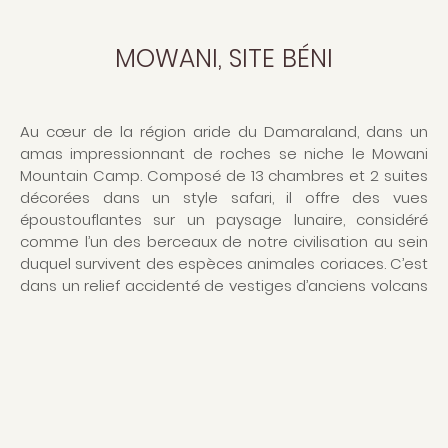
MOWANI, SITE BÉNI
Au cœur de la région aride du Damaraland, dans un
amas impressionnant de roches se niche le Mowani
Mountain Camp. Composé de 13 chambres et 2 suites
décorées dans un style safari, il offre des vues
époustouflantes sur un paysage lunaire, considéré
comme l’un des berceaux de notre civilisation au sein
duquel survivent des espèces animales coriaces. C’est
dans un relief accidenté de vestiges d’anciens volcans
qu’a été dressé Mowani Mountain Camp. 13 Chambres, 1
chambre de luxe et 1 grande suite, lovées dans la
roche, donnent sur les plaines arides piquées de
savane que dominent des montagnes érodées aux
couleurs surprenantes. Mowani est la base idéale pour
découvrir dans une ambiance de safari d’avant-guerre
une région passionnante en termes d’adaptation des