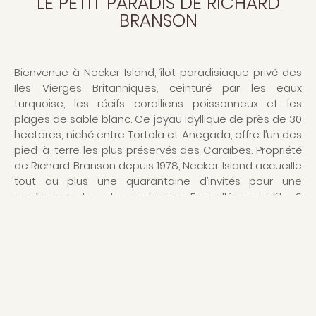
LE PETIT PARADIS DE RICHARD
BRANSON
Bienvenue à Necker Island, îlot paradisiaque privé des
Iles Vierges Britanniques, ceinturé par les eaux
turquoise, les récifs coralliens poissonneux et les
plages de sable blanc. Ce joyau idyllique de près de 30
hectares, niché entre Tortola et Anegada, offre l’un des
pied-à-terre les plus préservés des Caraïbes. Propriété
de Richard Branson depuis 1978, Necker Island accueille
tout au plus une quarantaine d’invités pour une
expérience des plus exclusives. Eparpillées sur l’île, 9
luxueuses villas se fondent dans la végétation au cœur
de la propriété ou en surplomb du littoral, arborant un
style balinais apaisant. Perchée sur le point culminant
de Necker et toujours construite à la balinaise, la Great
House abrite 11 chambres ouvertes sur la mer Caraïbes,
chacune disposant d’un balcon pour profiter du
paysage enchanteur. Au niveau supérieur, la Master