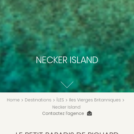
NECKER ISLAND
Home
>
Destinations
>
ÎLES
>
Iles Vierges Britanniques
>
Necker Island
Contactez l’agence