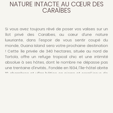
NATURE INTACTE AU CŒUR DES
CARAÏBES
Si vous avez toujours rêvé de poser vos valises sur un
îlot privé des Caraïbes, au cœur d’une nature
luxuriante, dans l'espoir de vous sentir coupé du
monde, Guana Island sera votre prochaine destination
! Cette île privée de 340 hectares, située au nord de
Tortola, offre un refuge tropical chic et une intimité
absolue à ses hôtes, dont le nombre ne dépasse pas
une trentaine d'invités... Fondée en 1934, l'île-hôtel abrite
18 chambres et villas bâties en pierre et corail issus de
l'île, disséminées le long d'une crête et rafraîchies par
de doux alizés. Chacun des hébergement offre une
vue imprenable sur la mer Caraïbes et ses eaux
turquoise, que l'on goûte les pieds dans le sable
depuis les 7 plages paradisiaques de Guana. Du côté
des villas, une piscine privative charmera les voyageurs
qui souhaitent se baigner en toute tranquillité. Sur l'île,