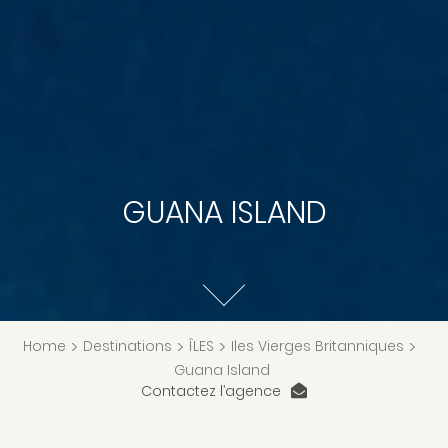
GUANA ISLAND
Home
>
Destinations
>
ÎLES
>
Iles Vierges Britanniques
>
Guana Island
Contactez l’agence