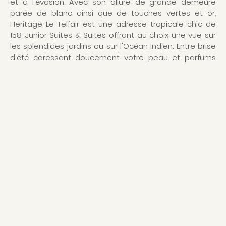
et à l'évasion. Avec son allure de grande demeure
parée de blanc ainsi que de touches vertes et or,
Heritage Le Telfair est une adresse tropicale chic de
158 Junior Suites & Suites offrant au choix une vue sur
les splendides jardins ou sur l'Océan Indien. Entre brise
d'été caressant doucement votre peau et parfums
fleuris des jardins tropicaux, vous passerez des
moments inoubliables dans ce refuge exotique qui
conjugue bien-être avec un spa de 2 500 m² et
activités sportives avec l'accès privilégié à l'Heritage
Golf Club qui abrite deux parcours de championnat de
classe mondiale, Le Château Golf Course et La
Réserve Golf Links. Les plus petits seront choyés au
Timomo Kids Club où un large éventail d'activités est
proposé : cours de sport, ateliers de cuisine, pique-
niques, soirée sous les étoiles, ... Le Telfair est l'un des
seuls hôtels de l'île à proposer un accueil gratuit des
bébés de 0 à 35 mois dans un espace dédié du Kids
Club. Véritable escapade gourmande, le Telfair
propose 3 restaurants ainsi que l'accès au 13
restaurants du Domaine de Bel Ombre. Nommé en