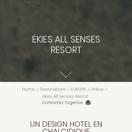
EKIES ALL SENSES
RESORT
Home
>
Destinations
>
EUROPE
>
Grèce
>
Ekies All Senses Resort
Contactez l’agence
UN DESIGN HOTEL EN
CHALCIDIQUE