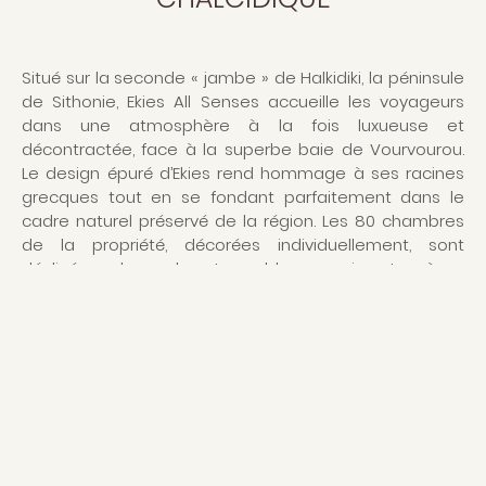
Situé sur la seconde « jambe » de Halkidiki, la péninsule
de Sithonie, Ekies All Senses accueille les voyageurs
dans une atmosphère à la fois luxueuse et
décontractée, face à la superbe baie de Vourvourou.
Le design épuré d’Ekies rend hommage à ses racines
grecques tout en se fondant parfaitement dans le
cadre naturel préservé de la région. Les 80 chambres
de la propriété, décorées individuellement, sont
déclinées dans des tons blancs, gris et crème
réhaussés d’objets plus colorés. Les suites les plus
récentes s’intègrent particulièrement dans la nature
avec leur design en bois, et possèdent une piscine
privée et un espace extérieur arboré qui raviront les
couples comme les familles. Ekies offre plusieurs
expériences gastronomiques pour varier les plaisirs :
Bubo, l’option gourmet à la carte basée sur des
ingrédients frais et locaux ; Kuko, dont le credo est
« simple et bon » ; et Loligo, où l’on vient déguster des