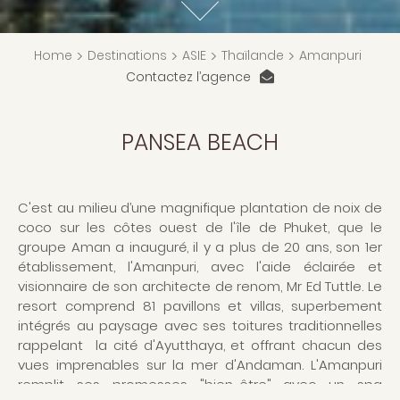
Home
>
Destinations
>
ASIE
>
Thaïlande
>
Amanpuri
Contactez l’agence
PANSEA BEACH
C'est au milieu d’une magnifique plantation de noix de
coco sur les côtes ouest de l'île de Phuket, que le
groupe Aman a inauguré, il y a plus de 20 ans, son 1er
établissement, l'Amanpuri, avec l'aide éclairée et
visionnaire de son architecte de renom, Mr Ed Tuttle. Le
resort comprend 81 pavillons et villas, superbement
intégrés au paysage avec ses toitures traditionnelles
rappelant la cité d'Ayutthaya, et offrant chacun des
vues imprenables sur la mer d'Andaman. L'Amanpuri
remplit ses promesses "bien-être" avec un spa