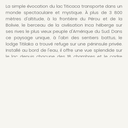
La simple évocation du lac Titicaca transporte dans un
monde spectaculaire et mystique. À plus de 3 800
mètres d'altitude, à la frontière du Pérou et de la
Bolivie, le berceau de la civilisation Inca héberge sur
ses rives le plus vieux peuple d'Amérique du Sud. Dans
ce paysage unique, à l'abri des sentiers battus, le
lodge Titilaka a trouvé refuge sur une péninsule privée.
Installé au bord de l'eau, il offre une vue splendide sur
le lac depuis chacune des 18 chambres et le cadre
harmonieux d'un décor contemporain qui a su intégrer
l'héritage local. Situé à proximité du hameau d'où il tire
son nom, il permet également de découvrir le mode
de vie et les traditions des habitants du lac.
STYLE
Une architecture contemporaine épurée mais
égayée par une sélection d'artisanat péruvien coloré
SITUATION