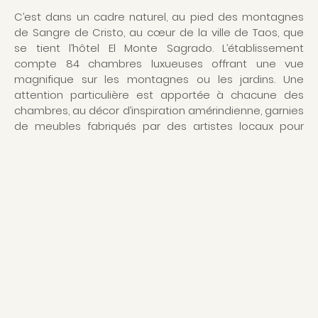
C’est dans un cadre naturel, au pied des montagnes
de Sangre de Cristo, au cœur de la ville de Taos, que
se tient l’hôtel El Monte Sagrado. L’établissement
compte 84 chambres luxueuses offrant une vue
magnifique sur les montagnes ou les jardins. Une
attention particulière est apportée à chacune des
chambres, au décor d’inspiration amérindienne, garnies
de meubles fabriqués par des artistes locaux pour
s'immerger au cœur des différentes cultures du
Nouveau-Mexique. Le spa de l’hôtel est un spa
écologique mondialement reconnu et primé avec une
piscine d’eau salée et des salles de soins aménagées
pour que vous puissiez profiter pleinement du jardin
botanique. Une large gamme de soins à base de
plantes, de fleurs et de minéraux locaux vous sera
proposée dans ce magnifique cadre propice à la
relaxation et à la méditation. D’ailleurs, un espace de
méditation, appelé « le cercle sacré » entouré de
peupliers et de cascades a été spécialement
aménagé à cet effet. Le Chef Cristina Martinez vous