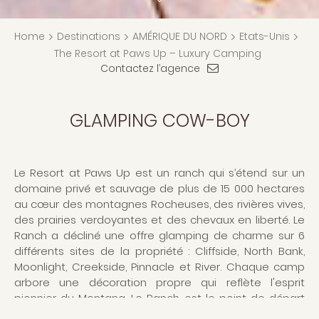
Home
>
Destinations
>
AMÉRIQUE DU NORD
>
Etats-Unis
>
The Resort at Paws Up – Luxury Camping
Contactez l’agence
GLAMPING COW-BOY
Le Resort at Paws Up est un ranch qui s’étend sur un
domaine privé et sauvage de plus de 15 000 hectares
au cœur des montagnes Rocheuses, des rivières vives,
des prairies verdoyantes et des chevaux en liberté. Le
Ranch a décliné une offre glamping de charme sur 6
différents sites de la propriété : Cliffside, North Bank,
Moonlight, Creekside, Pinnacle et River. Chaque camp
arbore une décoration propre qui reflète l'esprit
pionnier du Montana. Le Ranch est le point de départ
idéal pour vivre des expériences uniques dans le