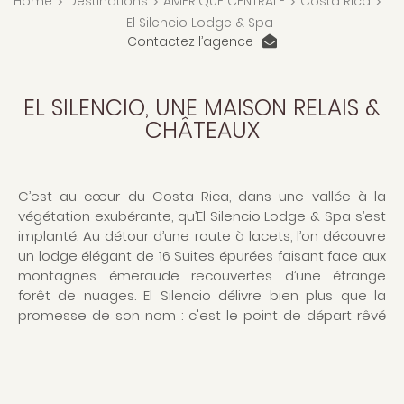
Home
>
Destinations
>
AMÉRIQUE CENTRALE
>
Costa Rica
>
El Silencio Lodge & Spa
Contactez l’agence
EL SILENCIO, UNE MAISON RELAIS &
CHÂTEAUX
C’est au cœur du Costa Rica, dans une vallée à la
végétation exubérante, qu’El Silencio Lodge & Spa s’est
implanté. Au détour d’une route à lacets, l’on découvre
un lodge élégant de 16 Suites épurées faisant face aux
montagnes émeraude recouvertes d’une étrange
forêt de nuages. El Silencio délivre bien plus que la
promesse de son nom : c'est le point de départ rêvé
pour des randonnées pédestres écologiques. Lovée en
lisière du Parc National Juan Castro Blanco, entre
montagnes et forêts luxuriantes, El Silencio Lodge est
une éco retraite paisible à moins de 2 heures de route