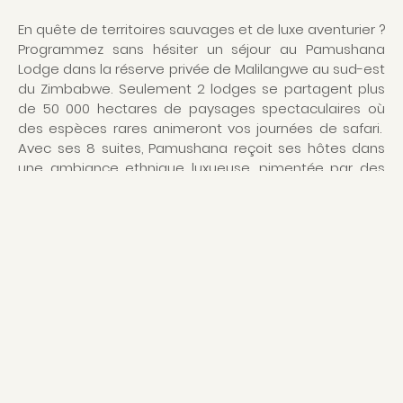
En quête de territoires sauvages et de luxe aventurier ?
Programmez sans hésiter un séjour au Pamushana
Lodge dans la réserve privée de Malilangwe au sud-est
du Zimbabwe. Seulement 2 lodges se partagent plus
de 50 000 hectares de paysages spectaculaires où
des espèces rares animeront vos journées de safari.
Avec ses 8 suites, Pamushana reçoit ses hôtes dans
une ambiance ethnique luxueuse, pimentée par des
objets de décoration africains aux couleurs terriennes
dans les blancs cassés et bruns foncés. Le lodge
surplombe un lac de barrage et offre des vues
plongeantes et enivrantes. Avec son salon, son deck et
ses 2 piscines, on peut décider de rester au lodge et
observer la nature sans une minute d’ennui. La réserve
est en soi un rêve d’enfant avec les big 5 et même les
small 6, une collection d’antilopes rares. Et pour les
amateurs d’oiseaux, ce sont plus de 400 espèces qui y
cohabitent, et certainement la plus grande
concentration de rapaces au monde.