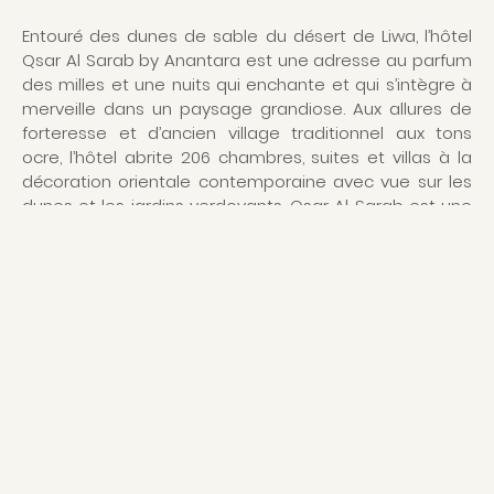
Entouré des dunes de sable du désert de Liwa, l’hôtel
Qsar Al Sarab by Anantara est une adresse au parfum
des milles et une nuits qui enchante et qui s’intègre à
merveille dans un paysage grandiose. Aux allures de
forteresse et d’ancien village traditionnel aux tons
ocre, l’hôtel abrite 206 chambres, suites et villas à la
décoration orientale contemporaine avec vue sur les
dunes et les jardins verdoyants. Qsar Al Sarab est une
véritable oasis de quiétude pour vivre de belles
aventures au cœur du désert et profiter des vues sur
les dunes depuis sa chambre, le restaurant, de la
piscine ou même du Spa. Vous pourrez déguster une
cuisine gastronomique à la fois orientale et
internationale dans les différents restaurants de l'hôtel
ou lors d’un barbecue en rooftop pour savourer les
meilleures viandes au monde, sans oublier le
traditionnel thé à la menthe accompagné de
pâtisseries orientales.