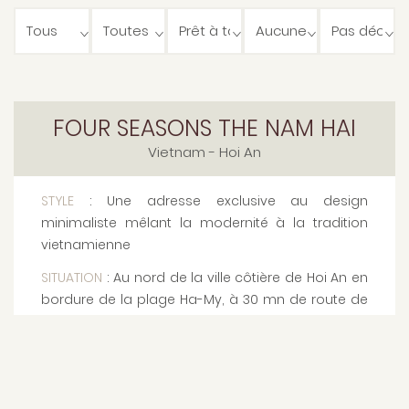
FOUR SEASONS THE NAM HAI
Vietnam
- Hoi An
STYLE
: Une adresse exclusive au design
minimaliste mêlant la modernité à la tradition
vietnamienne
SITUATION
: Au nord de la ville côtière de Hoi An en
bordure de la plage Ha-My, à 30 mn de route de
l’aéroport de Da Nang
CAPACITÉ
: 105 Villas de 1 à 5 chambres
LES PLUS
: Idéal pour un séjour en famille dans